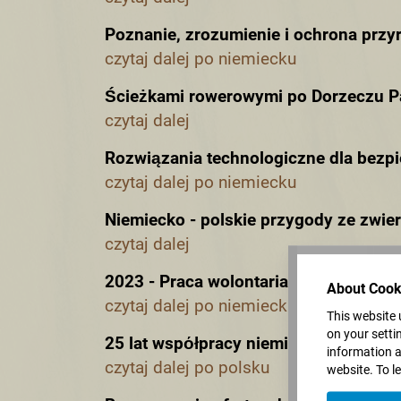
Poznanie, zrozumienie i ochrona przy
czytaj dalej po niemiecku
Ścieżkami rowerowymi po Dorzeczu P
czytaj dalej
Rozwiązania technologiczne dla bez
czytaj dalej po niemiecku
Niemiecko - polskie przygody ze zwi
czytaj dalej
2023 - Praca wolontariacka - Czynieni
About Cook
czytaj dalej po niemiecku
This website 
on your setti
25 lat wspόłpracy niemiecko – polsk
information an
czytaj dalej po polsku
website. To l