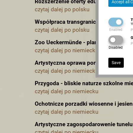
Rozszerzenie oferty edukacji ekolog
Accept all 
czytaj dalej po polsku
T
Wspόłpraca transgraniczna w czasach
T
czytaj dalej po polsku
Enabled
P
G
Zoo Ueckermünde - plan rozwoju do 
P
Disabled
czytaj dalej po niemiecku
Artystyczna oprawa pomieszczen wy
Save
czytaj dalej po niemiecku
Przygoda - bliskie naturze szkolne mi
czytaj dalej po niemiecku
Ochotnicze porzadki wiosenne i jesie
czytaj dalej po niemiecku
Artystyczne zagospodarowenie tunelu
czytaj dalej po niemiecku