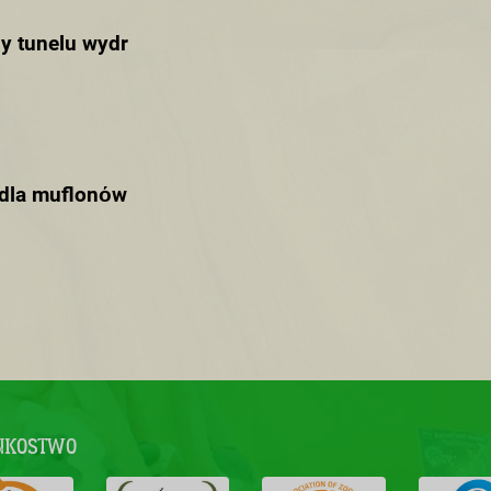
y tunelu wydr
 dla muflonόw
NKOSTWO