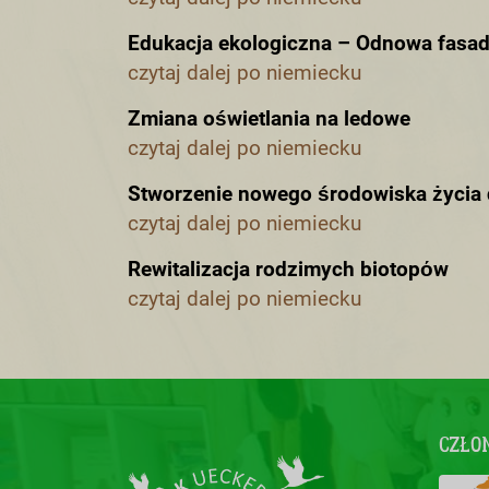
Edukacja ekologiczna – Odnowa fasad
czytaj dalej po niemiecku
Zmiana oświetlania na ledowe
czytaj dalej po niemiecku
Stworzenie nowego środowiska życia
czytaj dalej po niemiecku
Rewitalizacja rodzimych biotopόw
czytaj dalej po niemiecku
CZŁO