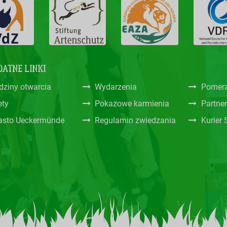
ATNE LINKI
dziny otwarcia
Wydarzenia
Pomera
ety
Pokazowe karmienia
Partne
asto Ueckermünde
Regulamin zwiedzania
Kurier 