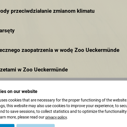
rody przeciwdziałanie zmianom klimatu
arsęty
piecznego zaopatrzenia w wodę Zoo Ueckermünde
erzetami w Zoo Ueckermünde
e dobra dla pszczół i innych owadow
ies on our website
uses cookies that are necessary for the proper functioning of the websit
ngs, this website may also use cookies to improve your experience, to secu
iej wspόłpracy w ramach 60lecia Ogrodu Zoologicz
d to save sessions, to collect statistics and to optimize the functionality
earn more, please read our
.
privacy policy