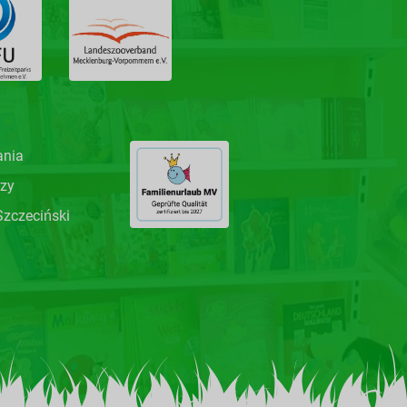
nia
rzy
Szczeciński