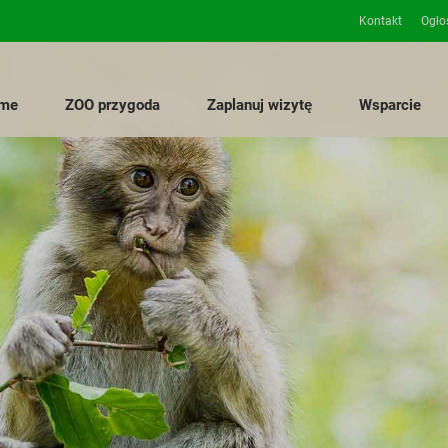
Kontakt
Ogło
me
ZOO przygoda
Zaplanuj wizytę
Wsparcie