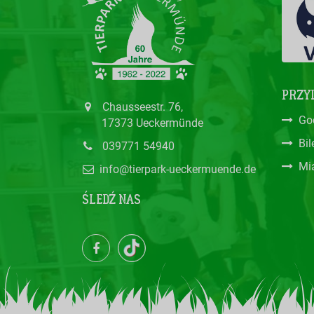
PRZYD
Chausseestr. 76,
Go
17373 Ueckermünde
Bil
039771 54940
Mi
info@tierpark-ueckermuende.de
ŚLEDŹ NAS